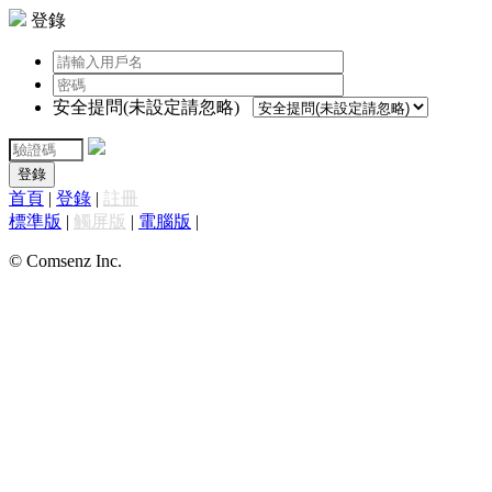
登錄
安全提問(未設定請忽略)
登錄
首頁
|
登錄
|
註冊
標準版
|
觸屏版
|
電腦版
|
© Comsenz Inc.