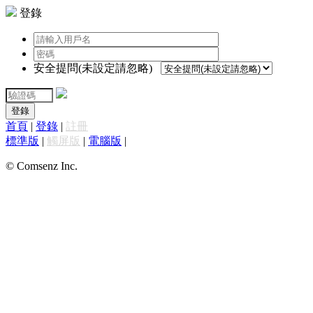
登錄
安全提問(未設定請忽略)
登錄
首頁
|
登錄
|
註冊
標準版
|
觸屏版
|
電腦版
|
© Comsenz Inc.