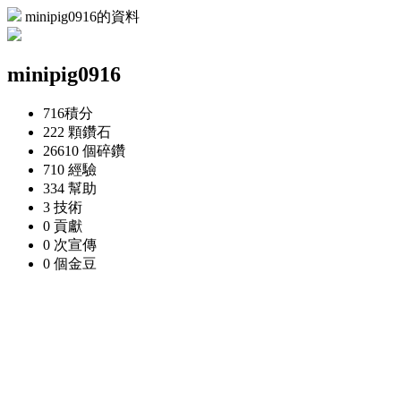
minipig0916的資料
minipig0916
716
積分
222 顆
鑽石
26610 個
碎鑽
710
經驗
334
幫助
3
技術
0
貢獻
0 次
宣傳
0 個
金豆