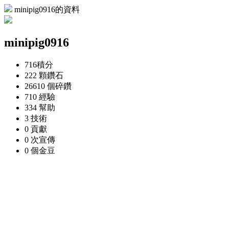
minipig0916的資料
minipig0916
716
積分
222 顆
鑽石
26610 個
碎鑽
710
經驗
334
幫助
3
技術
0
貢獻
0 次
宣傳
0 個
金豆