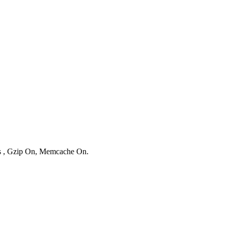
es , Gzip On, Memcache On.