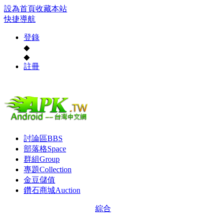
設為首頁
收藏本站
快捷導航
登錄
◆
◆
註冊
討論區
BBS
部落格
Space
群組
Group
專題
Collection
金豆儲值
鑽石商城
Auction
綜合