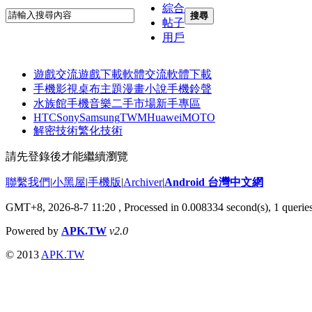
綜合
搜尋
帖子
用戶
遊戲交流
遊戲下載
軟體交流
軟體下載
手機影視
桌布主題
漫畫小說
手機鈴聲
水族館
手機音樂
二手市場
新手專區
HTC
Sony
Samsung
TWM
Huawei
MOTO
解密技術
繁化技術
請先登錄後才能繼續瀏覽
聯繫我們
|
小黑屋
|
手機版
|
Archiver
|
Android 台灣中文網
GMT+8, 2026-8-7 11:20
, Processed in 0.008334 second(s), 1 queri
Powered by
APK.TW
v2.0
© 2013
APK.TW