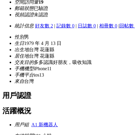
空間訪問量
19
郵箱狀態
已驗證
視頻認證
未認證
統計信息
好友數 2
|
記錄數 0
|
日誌數 0
|
相冊數 0
|
回帖數 
性別
男
生日
1979 年 4 月 13 日
出生地
台灣 花蓮縣
居住地
台灣 花蓮縣
交友目的
多多認識好朋友，吸收知識
手機機型
iPhone11
手機平台
ios13
來自
台灣
用戶認證
活躍概況
用戶組
A1 新機器人