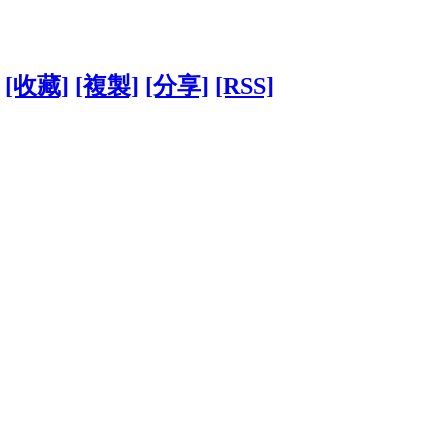
[收藏]
[複製]
[分享]
[RSS]