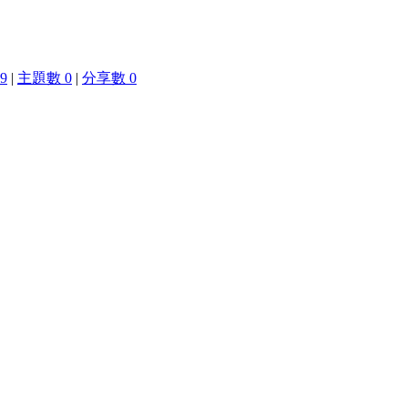
9
|
主題數 0
|
分享數 0