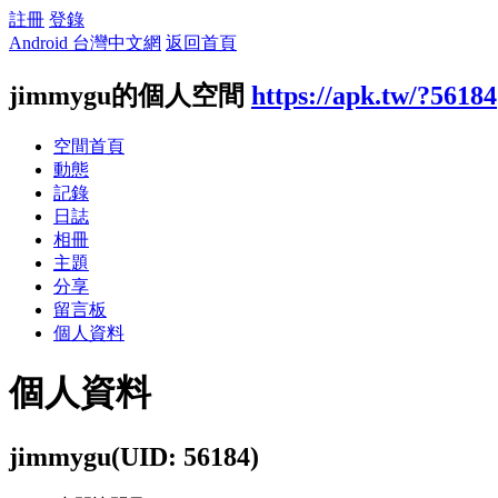
註冊
登錄
Android 台灣中文網
返回首頁
jimmygu的個人空間
https://apk.tw/?56184
空間首頁
動態
記錄
日誌
相冊
主題
分享
留言板
個人資料
個人資料
jimmygu
(UID: 56184)