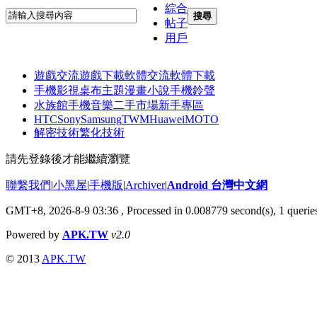
綜合
搜尋
帖子
用戶
遊戲交流
遊戲下載
軟體交流
軟體下載
手機影視
桌布主題
漫畫小說
手機鈴聲
水族館
手機音樂
二手市場
新手專區
HTC
Sony
Samsung
TWM
Huawei
MOTO
解密技術
繁化技術
請先登錄後才能繼續瀏覽
聯繫我們
|
小黑屋
|
手機版
|
Archiver
|
Android 台灣中文網
GMT+8, 2026-8-9 03:36
, Processed in 0.008779 second(s), 1 quer
Powered by
APK.TW
v2.0
© 2013
APK.TW