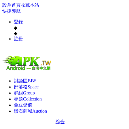
設為首頁
收藏本站
快捷導航
登錄
◆
◆
註冊
討論區
BBS
部落格
Space
群組
Group
專題
Collection
金豆儲值
鑽石商城
Auction
綜合