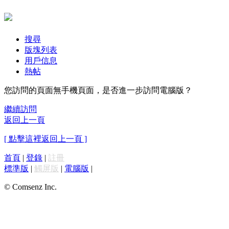
搜尋
版塊列表
用戶信息
熱帖
您訪問的頁面無手機頁面，是否進一步訪問電腦版？
繼續訪問
返回上一頁
[ 點擊這裡返回上一頁 ]
首頁
|
登錄
|
註冊
標準版
|
觸屏版
|
電腦版
|
© Comsenz Inc.