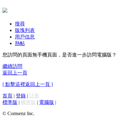
搜尋
版塊列表
用戶信息
熱帖
您訪問的頁面無手機頁面，是否進一步訪問電腦版？
繼續訪問
返回上一頁
[ 點擊這裡返回上一頁 ]
首頁
|
登錄
|
註冊
標準版
|
觸屏版
|
電腦版
|
© Comsenz Inc.