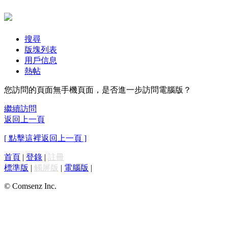
搜尋
版塊列表
用戶信息
熱帖
您訪問的頁面無手機頁面，是否進一步訪問電腦版？
繼續訪問
返回上一頁
[ 點擊這裡返回上一頁 ]
首頁
|
登錄
|
註冊
標準版
|
觸屏版
|
電腦版
|
© Comsenz Inc.