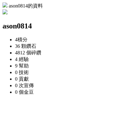
ason0814的資料
ason0814
4
積分
36 顆
鑽石
4812 個
碎鑽
4
經驗
9
幫助
0
技術
0
貢獻
0 次
宣傳
0 個
金豆