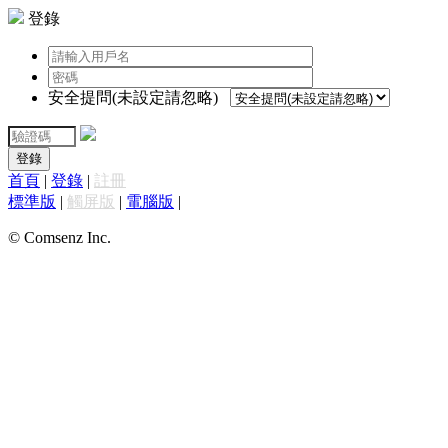
登錄
安全提問(未設定請忽略)
登錄
首頁
|
登錄
|
註冊
標準版
|
觸屏版
|
電腦版
|
© Comsenz Inc.