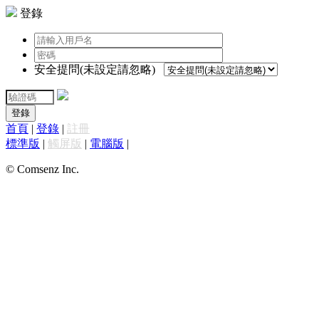
登錄
安全提問(未設定請忽略)
登錄
首頁
|
登錄
|
註冊
標準版
|
觸屏版
|
電腦版
|
© Comsenz Inc.