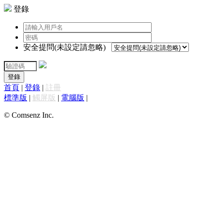
登錄
安全提問(未設定請忽略)
登錄
首頁
|
登錄
|
註冊
標準版
|
觸屏版
|
電腦版
|
© Comsenz Inc.