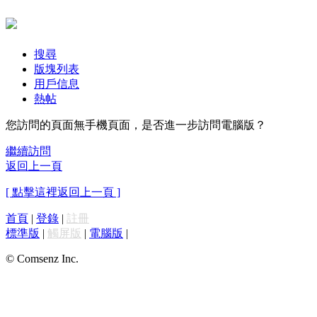
搜尋
版塊列表
用戶信息
熱帖
您訪問的頁面無手機頁面，是否進一步訪問電腦版？
繼續訪問
返回上一頁
[ 點擊這裡返回上一頁 ]
首頁
|
登錄
|
註冊
標準版
|
觸屏版
|
電腦版
|
© Comsenz Inc.