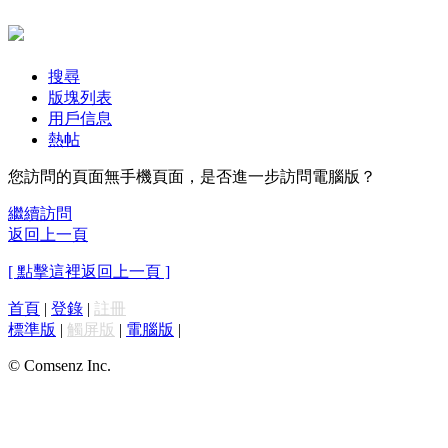
搜尋
版塊列表
用戶信息
熱帖
您訪問的頁面無手機頁面，是否進一步訪問電腦版？
繼續訪問
返回上一頁
[ 點擊這裡返回上一頁 ]
首頁
|
登錄
|
註冊
標準版
|
觸屏版
|
電腦版
|
© Comsenz Inc.