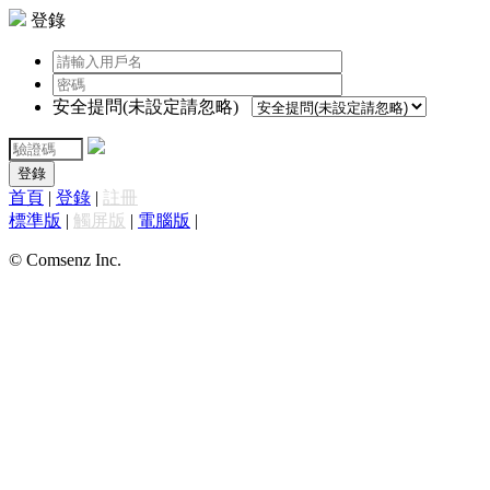
登錄
安全提問(未設定請忽略)
登錄
首頁
|
登錄
|
註冊
標準版
|
觸屏版
|
電腦版
|
© Comsenz Inc.