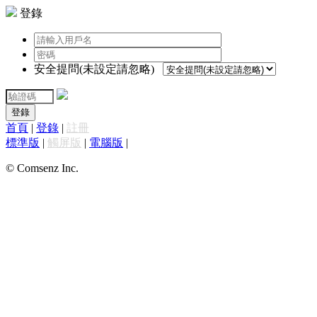
登錄
安全提問(未設定請忽略)
登錄
首頁
|
登錄
|
註冊
標準版
|
觸屏版
|
電腦版
|
© Comsenz Inc.