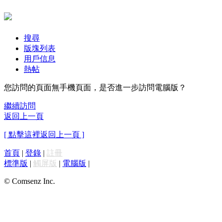
搜尋
版塊列表
用戶信息
熱帖
您訪問的頁面無手機頁面，是否進一步訪問電腦版？
繼續訪問
返回上一頁
[ 點擊這裡返回上一頁 ]
首頁
|
登錄
|
註冊
標準版
|
觸屏版
|
電腦版
|
© Comsenz Inc.