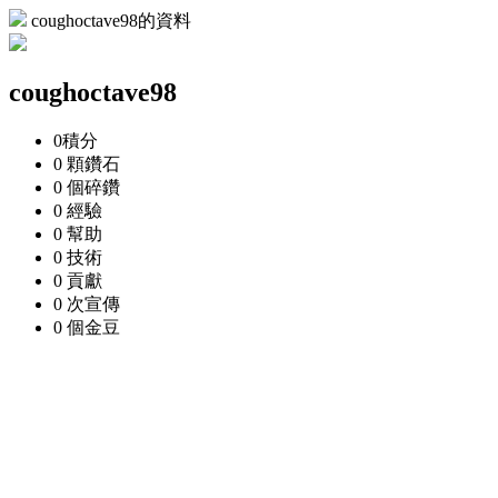
coughoctave98的資料
coughoctave98
0
積分
0 顆
鑽石
0 個
碎鑽
0
經驗
0
幫助
0
技術
0
貢獻
0 次
宣傳
0 個
金豆