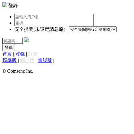
登錄
安全提問(未設定請忽略)
登錄
首頁
|
登錄
|
註冊
標準版
|
觸屏版
|
電腦版
|
© Comsenz Inc.