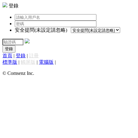
登錄
安全提問(未設定請忽略)
登錄
首頁
|
登錄
|
註冊
標準版
|
觸屏版
|
電腦版
|
© Comsenz Inc.