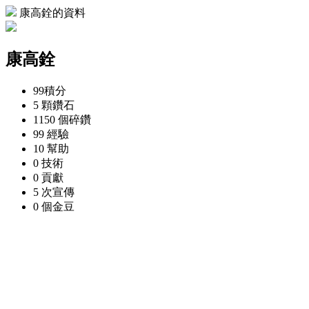
康高銓的資料
康高銓
99
積分
5 顆
鑽石
1150 個
碎鑽
99
經驗
10
幫助
0
技術
0
貢獻
5 次
宣傳
0 個
金豆