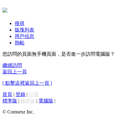
搜尋
版塊列表
用戶信息
熱帖
您訪問的頁面無手機頁面，是否進一步訪問電腦版？
繼續訪問
返回上一頁
[ 點擊這裡返回上一頁 ]
首頁
|
登錄
|
註冊
標準版
|
觸屏版
|
電腦版
|
© Comsenz Inc.