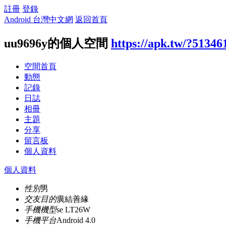
註冊
登錄
Android 台灣中文網
返回首頁
uu9696y的個人空間
https://apk.tw/?51346
空間首頁
動態
記錄
日誌
相冊
主題
分享
留言板
個人資料
個人資料
性別
男
交友目的
廣結善緣
手機機型
se LT26W
手機平台
Android 4.0