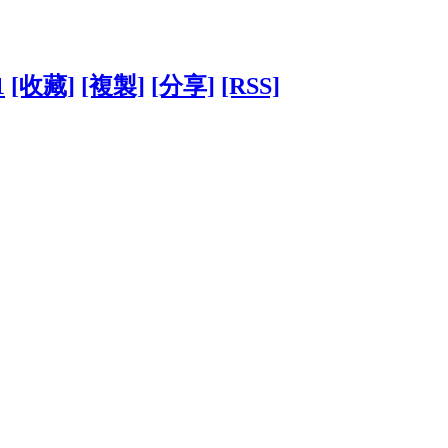
1
[收藏]
[複製]
[分享]
[RSS]