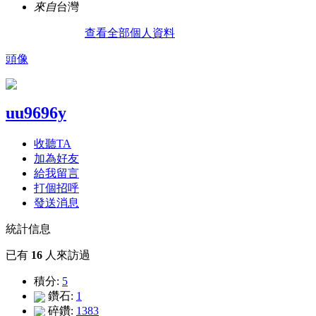
來自
台灣
查看全部個人資料
頭像
uu9696y
收聽TA
加為好友
給我留言
打個招呼
發送消息
統計信息
已有
16
人來訪過
積分:
5
鑽石:
1
碎鑽:
1383