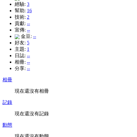
經驗:
3
幫助:
16
技術:
2
貢獻:
--
宣傳:
--
金豆:
--
好友:
5
主題:
1
日誌:
--
相冊:
--
分享:
--
相冊
現在還沒有相冊
記錄
現在還沒有記錄
動態
現在還沒有動態