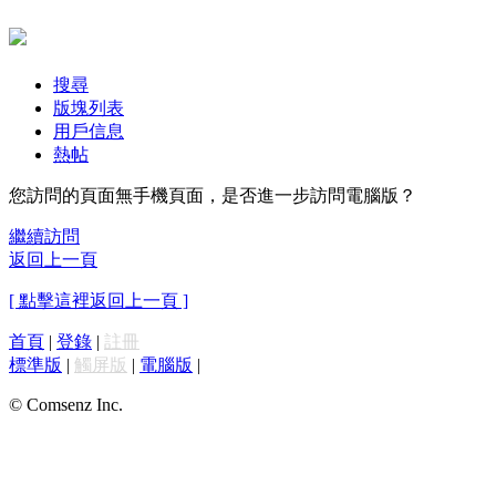
搜尋
版塊列表
用戶信息
熱帖
您訪問的頁面無手機頁面，是否進一步訪問電腦版？
繼續訪問
返回上一頁
[ 點擊這裡返回上一頁 ]
首頁
|
登錄
|
註冊
標準版
|
觸屏版
|
電腦版
|
© Comsenz Inc.