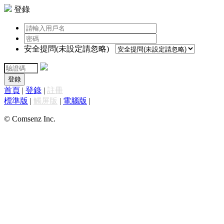
登錄
安全提問(未設定請忽略)
登錄
首頁
|
登錄
|
註冊
標準版
|
觸屏版
|
電腦版
|
© Comsenz Inc.