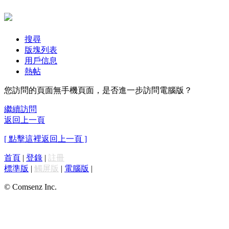
搜尋
版塊列表
用戶信息
熱帖
您訪問的頁面無手機頁面，是否進一步訪問電腦版？
繼續訪問
返回上一頁
[ 點擊這裡返回上一頁 ]
首頁
|
登錄
|
註冊
標準版
|
觸屏版
|
電腦版
|
© Comsenz Inc.