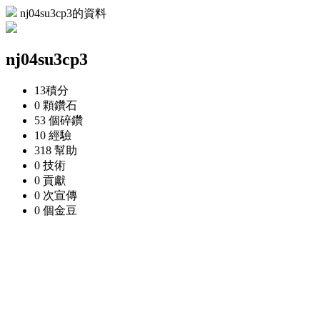
nj04su3cp3的資料
nj04su3cp3
13
積分
0 顆
鑽石
53 個
碎鑽
10
經驗
318
幫助
0
技術
0
貢獻
0 次
宣傳
0 個
金豆