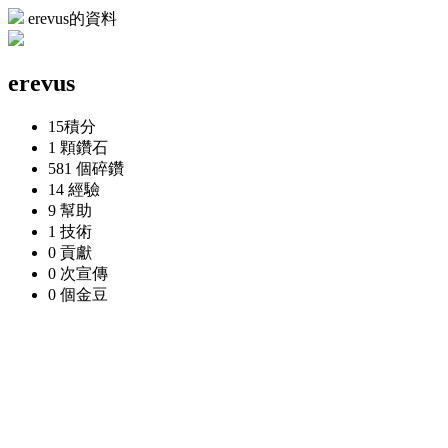
erevus的資料
erevus
15
積分
1 顆
鑽石
581 個
碎鑽
14
經驗
9
幫助
1
技術
0
貢獻
0 次
宣傳
0 個
金豆