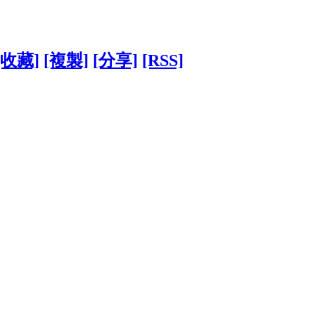
[收藏]
[複製]
[分享]
[RSS]