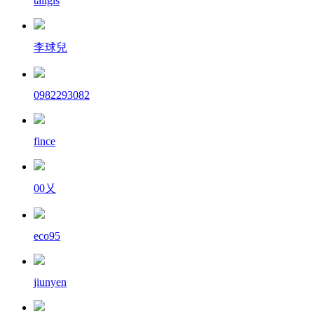
tailgis
李球兒
0982293082
fince
00乂
eco95
jiunyen