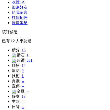
收聽TA
加為好友
給我留言
打個招呼
發送消息
統計信息
已有
12
人來訪過
積分:
15
鑽石:
1
碎鑽:
581
經驗:
14
幫助:
9
技術:
1
貢獻:
--
宣傳:
--
金豆:
--
好友:
13
主題:
--
日誌:
--