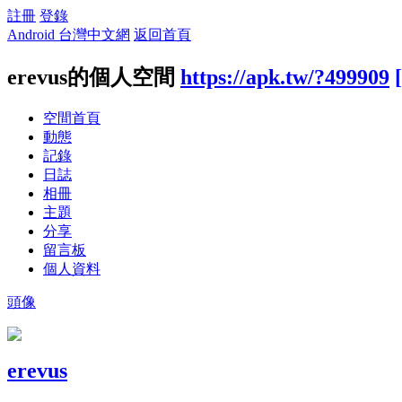
註冊
登錄
Android 台灣中文網
返回首頁
erevus的個人空間
https://apk.tw/?499909
空間首頁
動態
記錄
日誌
相冊
主題
分享
留言板
個人資料
頭像
erevus