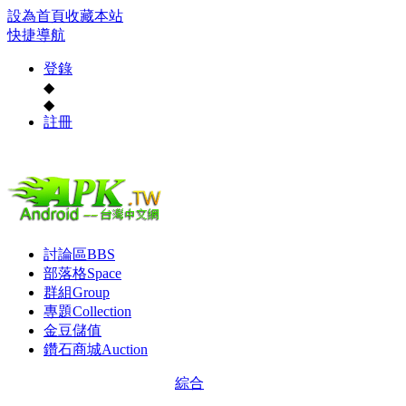
設為首頁
收藏本站
快捷導航
登錄
◆
◆
註冊
討論區
BBS
部落格
Space
群組
Group
專題
Collection
金豆儲值
鑽石商城
Auction
綜合