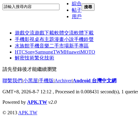
綜合
搜尋
帖子
用戶
遊戲交流
遊戲下載
軟體交流
軟體下載
手機影視
桌布主題
漫畫小說
手機鈴聲
水族館
手機音樂
二手市場
新手專區
HTC
Sony
Samsung
TWM
Huawei
MOTO
解密技術
繁化技術
請先登錄後才能繼續瀏覽
聯繫我們
|
小黑屋
|
手機版
|
Archiver
|
Android 台灣中文網
GMT+8, 2026-8-7 12:12
, Processed in 0.008431 second(s), 1 quer
Powered by
APK.TW
v2.0
© 2013
APK.TW