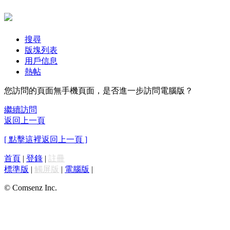
搜尋
版塊列表
用戶信息
熱帖
您訪問的頁面無手機頁面，是否進一步訪問電腦版？
繼續訪問
返回上一頁
[ 點擊這裡返回上一頁 ]
首頁
|
登錄
|
註冊
標準版
|
觸屏版
|
電腦版
|
© Comsenz Inc.