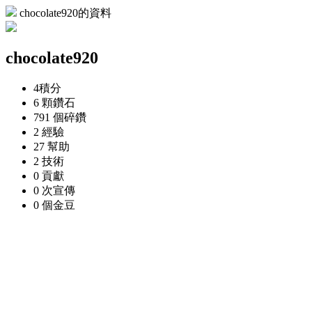
chocolate920的資料
chocolate920
4
積分
6 顆
鑽石
791 個
碎鑽
2
經驗
27
幫助
2
技術
0
貢獻
0 次
宣傳
0 個
金豆