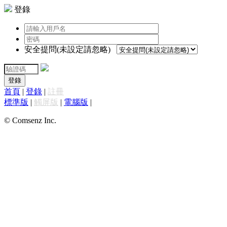
登錄
安全提問(未設定請忽略)
登錄
首頁
|
登錄
|
註冊
標準版
|
觸屏版
|
電腦版
|
© Comsenz Inc.