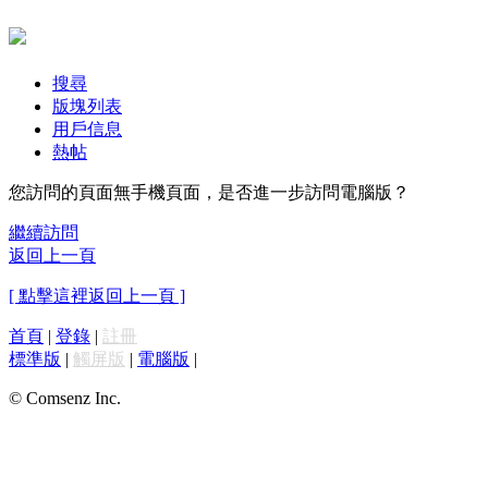
搜尋
版塊列表
用戶信息
熱帖
您訪問的頁面無手機頁面，是否進一步訪問電腦版？
繼續訪問
返回上一頁
[ 點擊這裡返回上一頁 ]
首頁
|
登錄
|
註冊
標準版
|
觸屏版
|
電腦版
|
© Comsenz Inc.