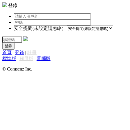
登錄
安全提問(未設定請忽略)
登錄
首頁
|
登錄
|
註冊
標準版
|
觸屏版
|
電腦版
|
© Comsenz Inc.