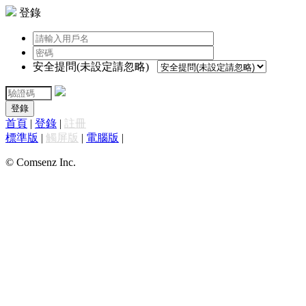
登錄
安全提問(未設定請忽略)
登錄
首頁
|
登錄
|
註冊
標準版
|
觸屏版
|
電腦版
|
© Comsenz Inc.