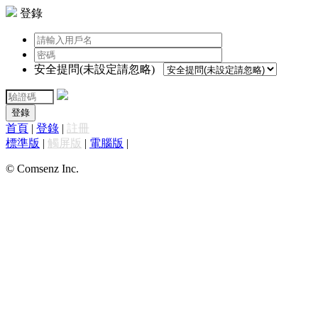
登錄
安全提問(未設定請忽略)
登錄
首頁
|
登錄
|
註冊
標準版
|
觸屏版
|
電腦版
|
© Comsenz Inc.