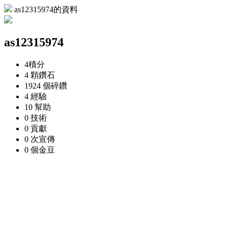
as12315974的資料
as12315974
4
積分
4 顆
鑽石
1924 個
碎鑽
4
經驗
10
幫助
0
技術
0
貢獻
0 次
宣傳
0 個
金豆