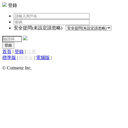
登錄
安全提問(未設定請忽略)
登錄
首頁
|
登錄
|
註冊
標準版
|
觸屏版
|
電腦版
|
© Comsenz Inc.