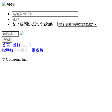
登錄
安全提問(未設定請忽略)
登錄
首頁
|
登錄
|
註冊
標準版
|
觸屏版
|
電腦版
|
© Comsenz Inc.