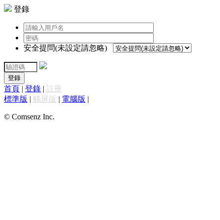
登錄
安全提問(未設定請忽略)
登錄
首頁
|
登錄
|
註冊
標準版
|
觸屏版
|
電腦版
|
© Comsenz Inc.