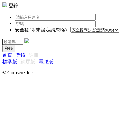
登錄
安全提問(未設定請忽略)
登錄
首頁
|
登錄
|
註冊
標準版
|
觸屏版
|
電腦版
|
© Comsenz Inc.