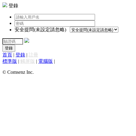
登錄
安全提問(未設定請忽略)
登錄
首頁
|
登錄
|
註冊
標準版
|
觸屏版
|
電腦版
|
© Comsenz Inc.