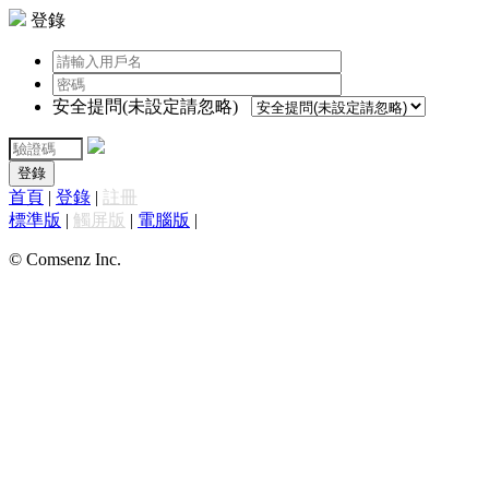
登錄
安全提問(未設定請忽略)
登錄
首頁
|
登錄
|
註冊
標準版
|
觸屏版
|
電腦版
|
© Comsenz Inc.