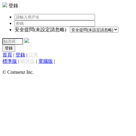
登錄
安全提問(未設定請忽略)
登錄
首頁
|
登錄
|
註冊
標準版
|
觸屏版
|
電腦版
|
© Comsenz Inc.