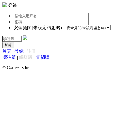
登錄
安全提問(未設定請忽略)
登錄
首頁
|
登錄
|
註冊
標準版
|
觸屏版
|
電腦版
|
© Comsenz Inc.