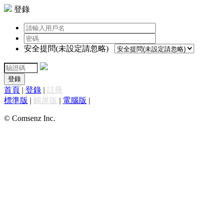
登錄
安全提問(未設定請忽略)
登錄
首頁
|
登錄
|
註冊
標準版
|
觸屏版
|
電腦版
|
© Comsenz Inc.