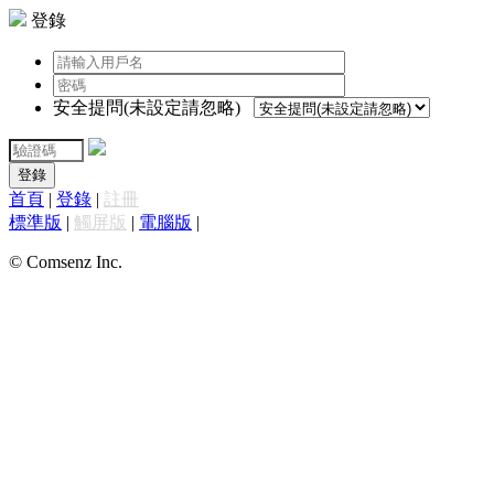
登錄
安全提問(未設定請忽略)
登錄
首頁
|
登錄
|
註冊
標準版
|
觸屏版
|
電腦版
|
© Comsenz Inc.